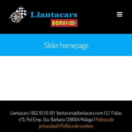
Saltar
al
contenido
Slider homepage
Llantacars | 952 10 55 19 | llantacars@llantacars.com | C/ Fidias
nº5, Pol Emp. Sta. Bárbara | 29004 Málaga |
Política de
privacidad
|
Política de cookies