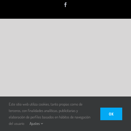
Facebook
Este sitio web utiliza cookies, tanto propias como de
terceros, con finalidades analíticas, publicitarias y
OK
elaboración de perfiles basados en hábitos de navegación
del usuario
Ajustes